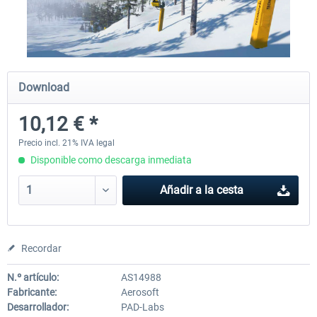
CityDriver
CityDriver - Deluxe Bund
Download
44,71 € *
30,49 € *
35,76 € *
10,12 € *
Precio incl. 21% IVA legal
Disponible como descarga inmediata
Añadir a la cesta
Recordar
N.º artículo:
AS14988
Fabricante:
Aerosoft
Desarrollador:
PAD-Labs