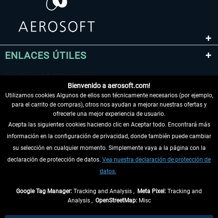
ENLACES ÚTILES
Bienvenido a aerosoft.com!
Utilizamos cookies Algunos de ellos son técnicamente necesarios (por ejemplo,
para el carrito de compras), otros nos ayudan a mejorar nuestras ofertas y
ofrecerle una mejor experiencia de usuario.
Acepta las siguientes cookies haciendo clic en Aceptar todo. Encontrará más
información en la configuración de privacidad, donde también puede cambiar
DESISTIR DEL CONTRATO
su selección en cualquier momento. Simplemente vaya a la página con la
declaración de protección de datos.
Vea nuestra declaración de protección de
INFORMACIÓN
datos.
NO SE PIERDA LAS ÚLTIMAS NOTICIAS
Google Tag Manager:
Tracking and Analysis ,
Meta Pixel:
Tracking and
Analysis ,
OpenStreetMap:
Misc
* Todos los precios, incl. el IVA legal y
gastos de envío
así como las posibles