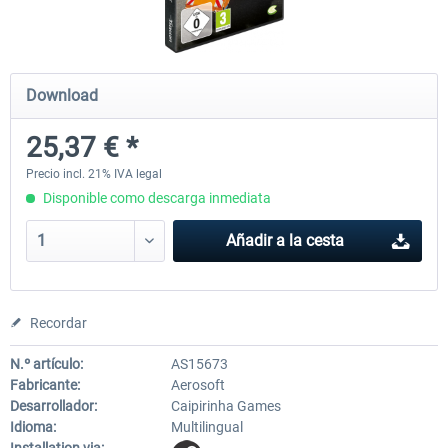
CityDriver
CityDriver - Deluxe Bund
Download
25,37 € *
44,71 € *
30,49 € *
35,76 € *
Precio incl. 21% IVA legal
Disponible como descarga inmediata
Añadir a la cesta
Recordar
N.º artículo:
AS15673
Fabricante:
Aerosoft
Desarrollador:
Caipirinha Games
Idioma:
Multilingual