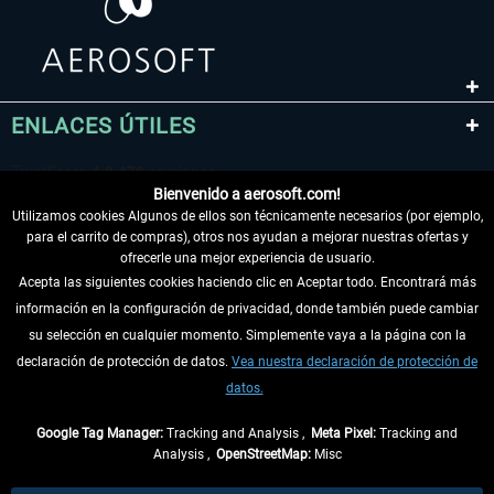
ENLACES ÚTILES
Bienvenido a aerosoft.com!
Utilizamos cookies Algunos de ellos son técnicamente necesarios (por ejemplo,
para el carrito de compras), otros nos ayudan a mejorar nuestras ofertas y
ofrecerle una mejor experiencia de usuario.
Acepta las siguientes cookies haciendo clic en Aceptar todo. Encontrará más
información en la configuración de privacidad, donde también puede cambiar
DESISTIR DEL CONTRATO
su selección en cualquier momento. Simplemente vaya a la página con la
declaración de protección de datos.
Vea nuestra declaración de protección de
INFORMACIÓN
datos.
NO SE PIERDA LAS ÚLTIMAS NOTICIAS
Google Tag Manager:
Tracking and Analysis ,
Meta Pixel:
Tracking and
Analysis ,
OpenStreetMap:
Misc
* Todos los precios, incl. el IVA legal y
gastos de envío
así como las posibles