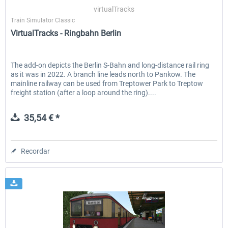
virtualTracks
Train Simulator Classic
VirtualTracks - Ringbahn Berlin
EmergencyDispatcherPro - 24h Free
EmergencyDispatcherPr
Trial
The add-on depicts the Berlin S-Bahn and long-distance rail ring
as it was in 2022. A branch line leads north to Pankow. The
0,00 € *
36,29 € *
mainline railway can be used from Treptower Park to Treptow
freight station (after a loop around the ring)....
35,54 € *
Recordar