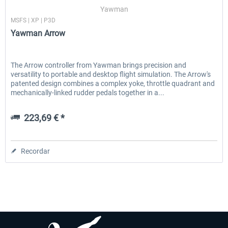
Yawman
MSFS | XP | P3D
Yawman Arrow
EmergencyDispatcherPro - 24h Free
EmergencyDispatcherPr
Trial
The Arrow controller from Yawman brings precision and
versatility to portable and desktop flight simulation. The Arrow's
0,00 € *
36,29 € *
patented design combines a complex yoke, throttle quadrant and
mechanically-linked rudder pedals together in a...
223,69 € *
Recordar