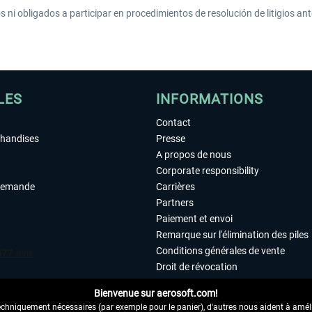
ni obligados a participar en procedimientos de resolución de litigios an
LES
INFORMATIONS
Contact
chandises
Presse
A propos de nous
Corporate responsibility
demande
Carrières
Partners
Paiement et envoi
Remarque sur l'élimination des piles
Conditions générales de vente
Droit de révocation
Déclaration de protection des donn
Bienvenue sur aerosoft.com!
Accessibilité
echniquement nécessaires (par exemple pour le panier), d'autres nous aident à amélio