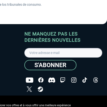
te los tribunales de consumo.
NE MANQUEZ PAS LES
DERNIÈRES NOUVELLES
S'ABONNER
ées
J'ai lu la
Déclaration de protection des données
.
rer nos offres et à vous offrir une meilleure expérience
Copyright © Aerosoft GmbH - Tous droits réservés