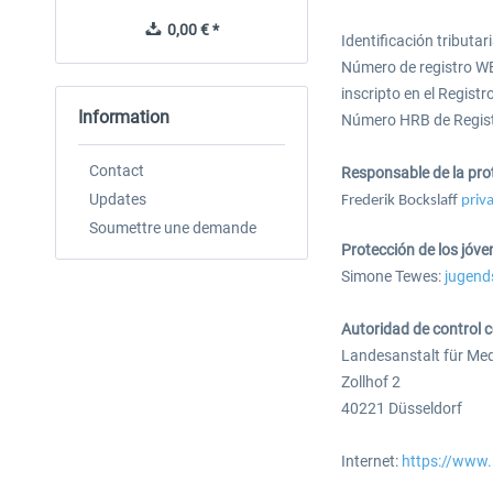
0,00 € *
0,00 € *
Identificación tributa
Número de registro W
inscripto en el Regist
Information
Número HRB de Registr
Contact
Responsable de la pro
Updates
Frederik Bockslaff
priv
Soumettre une demande
Protección de los jóve
Simone Tewes:
jugend
Autoridad de control 
Landesanstalt für Me
Zollhof 2
40221 Düsseldorf
Internet:
https://www.