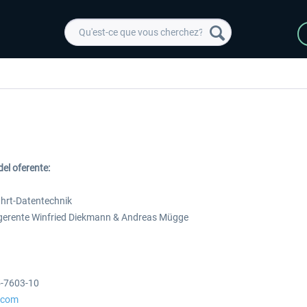
el oferente:
hrt-Datentechnik
 gerente Winfried Diekmann & Andreas Mügge
 -
EmergencyDispatcherPro
Guder-Donation 3 €
5-7603-10
.com