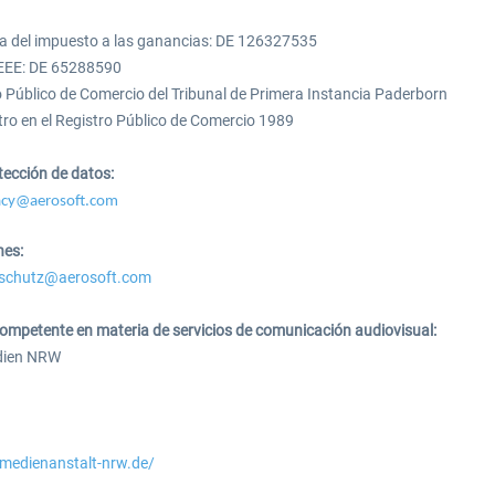
35,99 € *
3,00 € *
ria del impuesto a las ganancias: DE 126327535
EEE: DE 65288590
ro Público de Comercio del Tribunal de Primera Instancia Paderborn
o en el Registro Público de Comercio 1989
tección de datos:
acy@aerosoft.com
nes:
schutz@aerosoft.com
competente en materia de servicios de comunicación audiovisual:
dien NRW
medienanstalt-nrw.de/