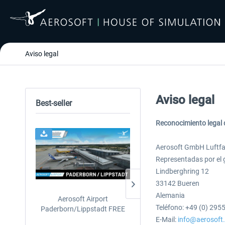
Aviso legal
Aviso legal
Best-seller
Reconocimiento legal d
24h FREE
Aerosoft GmbH Luftfa
Representadas por el
Lindberghring 12
33142 Bueren
Alemania
Aerosoft Airport
EmergencyDispatcherPro
Teléfono: +49 (0) 295
Paderborn/Lippstadt FREE
24h Free Trial
E-Mail:
info@aerosoft