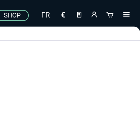
SHOP
Aerosoft Toolbar Pushback
FlightSim Studio - E-Jets
Pro
190/195