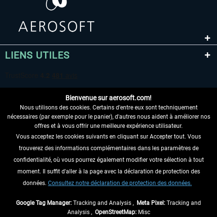
LIENS UTILES
Bienvenue sur aerosoft.com!
Nous utilisons des cookies. Certains d'entre eux sont techniquement
nécessaires (par exemple pour le panier), d'autres nous aident à améliorer nos
offres et à vous offrir une meilleure expérience utilisateur.
Vous acceptez les cookies suivants en cliquant sur Accepter tout. Vous
RENONCER AU CONTRAT ICI
trouverez des informations complémentaires dans les paramètres de
INFORMATIONS
confidentialité, où vous pourrez également modifier votre sélection à tout
moment. Il suffit d'aller à la page avec la déclaration de protection des
NE MANQUEZ PAS LES DERNIÈRES
données.
Consultez notre déclaration de protection des données.
NOUVELLES
Google Tag Manager:
Tracking and Analysis ,
Meta Pixel:
Tracking and
Analysis ,
OpenStreetMap:
Misc