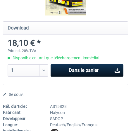
OMSI 2 Add-on Valiant Citybus 7700
OMSI 2 Add-on IVECO Bus Fa
Download
Hybrid
Low Entry Buses
18,10 € *
12,09 € *
18,10 € *
Prix incl. 20% TVA
Disponible en tant que téléchargement immédiat
Dans le panier
Se souv.
Réf. d'article :
AS15828
Fabricant:
Halycon
Développeur:
SADOP
Langue:
Deutsch/English/Français