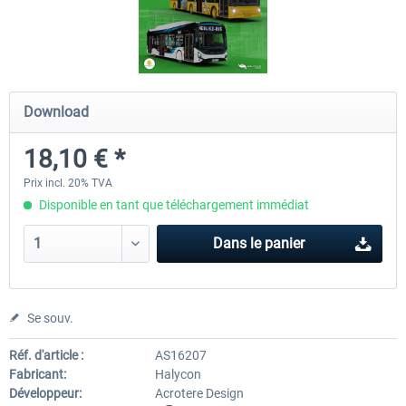
OMSI 2 Add-on Valiant Citybus 7700
OMSI 2 Add-on IVECO Bus Fa
Hybrid
Low Entry Buses
Download
12,09 € *
18,10 € *
18,10 € *
Prix incl. 20% TVA
Disponible en tant que téléchargement immédiat
Dans le panier
Se souv.
Réf. d'article :
AS16207
Fabricant:
Halycon
Développeur:
Acrotere Design