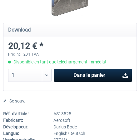
OMSI 2 Add-on Thüringer Wald
OMSI 2 Add-on Berlin Line
Download
20,12 € *
30,24 € *
20,12 € *
Prix incl. 20% TVA
Disponible en tant que téléchargement immédiat
Dans le panier
Se souv.
Réf. d'article :
AS13525
Fabricant:
Aerosoft
Développeur:
Darius Bode
Langue:
English/Deutsch