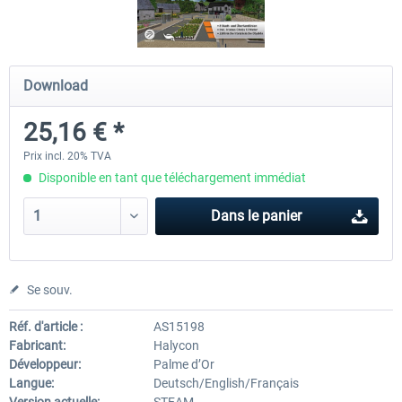
OMSI 2 Add-on Thüringer Wald
OMSI 2 Add-on Berlin Line
Download
25,16 € *
30,24 € *
20,12 € *
Prix incl. 20% TVA
Disponible en tant que téléchargement immédiat
Dans le panier
Se souv.
Réf. d'article :
AS15198
Fabricant:
Halycon
Développeur:
Palme d’Or
Langue:
Deutsch/English/Français