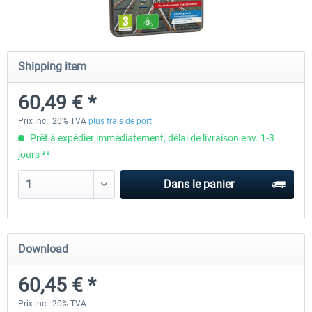
Fernbus Simulator
Train Simulator Classic
Shipping item
60,49 € *
30,20 € *
30,24 € *
Prix incl. 20% TVA
plus frais de port
Prêt à expédier immédiatement, délai de livraison env. 1-3
jours **
Dans le panier
Download
60,45 € *
Prix incl. 20% TVA