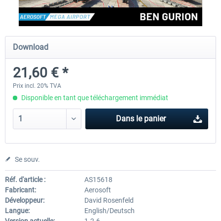
Aerosoft Mt. Everest Airports Vol. 1 -
Aerosoft Mt. Everest Airports V
Download
Lukla
Phaplu...
21,60 € *
10,03 € *
10,03 € *
Prix incl. 20% TVA
Disponible en tant que téléchargement immédiat
Dans le panier
Se souv.
Réf. d'article :
AS15618
Fabricant:
Aerosoft
Développeur:
David Rosenfeld
Langue:
English/Deutsch