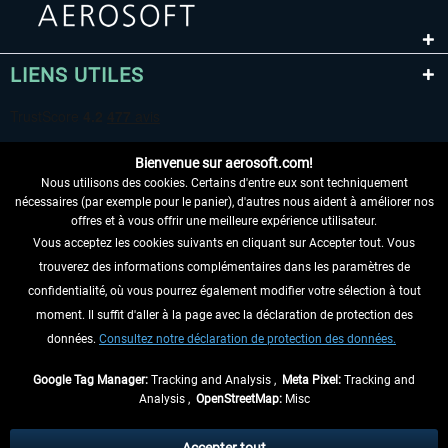
LIENS UTILES
Bienvenue sur aerosoft.com!
Nous utilisons des cookies. Certains d'entre eux sont techniquement
nécessaires (par exemple pour le panier), d'autres nous aident à améliorer nos
offres et à vous offrir une meilleure expérience utilisateur.
Vous acceptez les cookies suivants en cliquant sur Accepter tout. Vous
RENONCER AU CONTRAT ICI
trouverez des informations complémentaires dans les paramètres de
INFORMATIONS
confidentialité, où vous pourrez également modifier votre sélection à tout
moment. Il suffit d'aller à la page avec la déclaration de protection des
NE MANQUEZ PAS LES DERNIÈRES
données.
Consultez notre déclaration de protection des données.
NOUVELLES
Google Tag Manager:
Tracking and Analysis ,
Meta Pixel:
Tracking and
Analysis ,
OpenStreetMap:
Misc
* Tous les prix sont indiqués TVA légale comprise, hors
frais de port
et, le cas
échéant, frais de remboursement, si aucune description contraire.