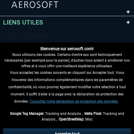
LIENS UTILES
Bienvenue sur aerosoft.com!
Nous utilisons des cookies. Certains d'entre eux sont techniquement
nécessaires (par exemple pour le panier), d'autres nous aident à améliorer nos
offres et à vous offrir une meilleure expérience utilisateur.
Vous acceptez les cookies suivants en cliquant sur Accepter tout. Vous
RENONCER AU CONTRAT ICI
trouverez des informations complémentaires dans les paramètres de
INFORMATIONS
confidentialité, où vous pourrez également modifier votre sélection à tout
moment. Il suffit d'aller à la page avec la déclaration de protection des
NE MANQUEZ PAS LES DERNIÈRES
données.
Consultez notre déclaration de protection des données.
NOUVELLES
Google Tag Manager:
Tracking and Analysis ,
Meta Pixel:
Tracking and
Analysis ,
OpenStreetMap:
Misc
* Tous les prix sont indiqués TVA légale comprise, hors
frais de port
et, le cas
échéant, frais de remboursement, si aucune description contraire.