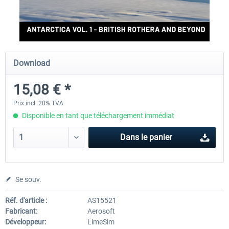
Aerosoft Antarctica Vol. 1 - British
Aerosoft Antarctica Vol. 2 - Au
Rothera...
Casey...
Download
15,08 € *
15,08 € *
15,08 € *
Prix incl. 20% TVA
Disponible en tant que téléchargement immédiat
Dans le panier
Se souv.
Réf. d'article :
AS15521
Fabricant:
Aerosoft
Développeur:
LimeSim