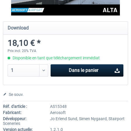
Aerosoft Airport Cologne/Bonn
Aerosoft Mega Airport Fran
Download
18,10 € *
18,10 € *
25,16 € *
Prix incl. 20% TVA
Disponible en tant que téléchargement immédiat
Dans le panier
Se souv.
Réf. d'article :
AS15348
Fabricant:
Aerosoft
Développeur:
Jo Erlend Sund, Simen Nygaard, Stairport
Sceneries
Version actuelle:
1.2.1.0