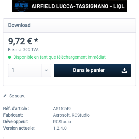
Aerosoft Airport Cologne/Bonn
sim-wings Hamburg
Download
9,72 € *
18,10 € *
20,12 € *
Prix incl. 20% TVA
Disponible en tant que téléchargement immédiat
Dans le panier
Se souv.
Réf. d'article :
AS15249
Fabricant:
Aerosoft, RCStudio
Développeur:
RCStudio
Version actuelle:
1.2.4.0