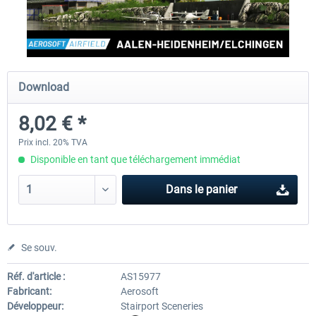
Aerosoft Airport Cologne/Bonn
sim-wings Hamburg
Download
18,10 € *
20,12 € *
8,02 € *
Prix incl. 20% TVA
Disponible en tant que téléchargement immédiat
Dans le panier
Se souv.
Réf. d'article :
AS15977
Fabricant:
Aerosoft
Développeur:
Stairport Sceneries