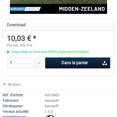
Aerosoft Airport Cologne/Bonn
sim-wings Hamburg
Download
10,03 € *
18,10 € *
20,12 € *
Prix incl. 20% TVA
Disponible en tant que téléchargement immédiat
Dans le panier
Se souv.
Réf. d'article :
AS15903
Fabricant:
Aerosoft
Développeur:
Aerosoft
Version actuelle:
1.0.0