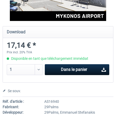
Aerosoft Mega Airport Brussels
Aerosoft Airport Cologne/
Download
25,16 € *
18,10 € *
17,14 € *
Prix incl. 20% TVA
Disponible en tant que téléchargement immédiat
Dans le panier
Se souv.
Réf. d'article :
AS16940
Fabricant:
29Palms
Développeur:
29Palms, Emmanuel Stefanakis