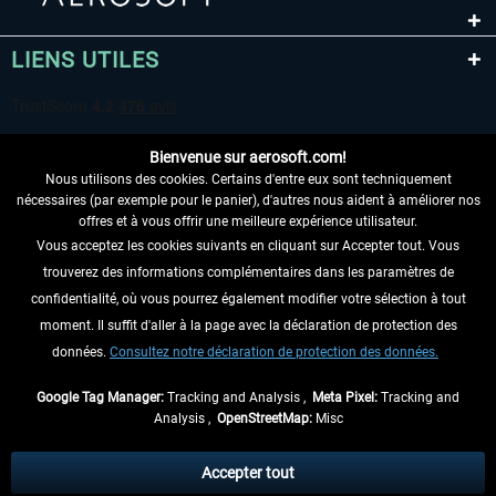
LIENS UTILES
Bienvenue sur aerosoft.com!
Nous utilisons des cookies. Certains d'entre eux sont techniquement
nécessaires (par exemple pour le panier), d'autres nous aident à améliorer nos
offres et à vous offrir une meilleure expérience utilisateur.
Vous acceptez les cookies suivants en cliquant sur Accepter tout. Vous
RENONCER AU CONTRAT ICI
trouverez des informations complémentaires dans les paramètres de
INFORMATIONS
confidentialité, où vous pourrez également modifier votre sélection à tout
moment. Il suffit d'aller à la page avec la déclaration de protection des
NE MANQUEZ PAS LES DERNIÈRES
données.
Consultez notre déclaration de protection des données.
NOUVELLES
Google Tag Manager:
Tracking and Analysis ,
Meta Pixel:
Tracking and
Analysis ,
OpenStreetMap:
Misc
* Tous les prix sont indiqués TVA légale comprise, hors
frais de port
et, le cas
échéant, frais de remboursement, si aucune description contraire.
Accepter tout
** S'applique aux envois vers l'Allemagne. Pour les autres pays, veuillez