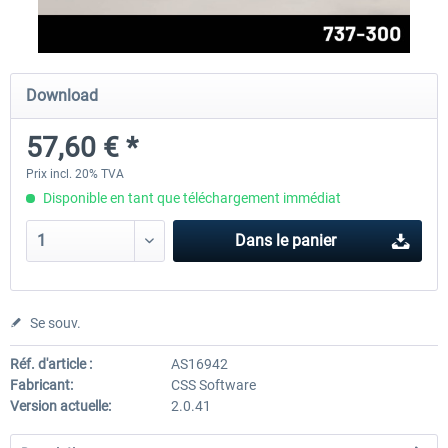
FlightSim Studio - E-Jets 170/175
Aerosoft Aircraft A340-600
Download
57,60 € *
40,29 € *
80,66 € *
Prix incl. 20% TVA
Disponible en tant que téléchargement immédiat
Dans le panier
Se souv.
Réf. d'article :
AS16942
Fabricant:
CSS Software
Version actuelle:
2.0.41