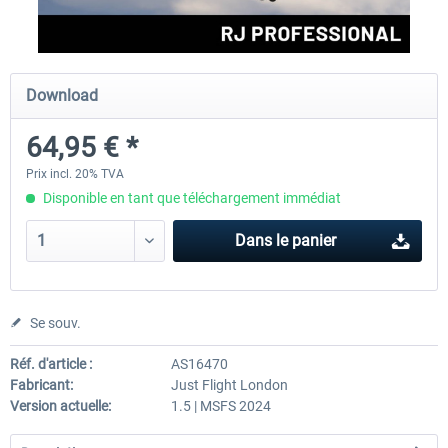
FlightSim Studio - E-Jets 170/175
Aerosoft Aircraft A340-600
Download
64,95 € *
40,29 € *
80,66 € *
Prix incl. 20% TVA
Disponible en tant que téléchargement immédiat
Dans le panier
Se souv.
Réf. d'article :
AS16470
Fabricant:
Just Flight London
Version actuelle:
1.5 | MSFS 2024