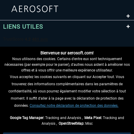
LIENS UTILES
Bienvenue sur aerosoft.com!
Nous utilisons des cookies. Certains d'entre eux sont techniquement
nécessaires (par exemple pour le panier), d'autres nous aident à améliorer nos
offres et à vous offrir une meilleure expérience utilisateur.
Vous acceptez les cookies suivants en cliquant sur Accepter tout. Vous
RENONCER AU CONTRAT ICI
trouverez des informations complémentaires dans les paramètres de
INFORMATIONS
confidentialité, où vous pourrez également modifier votre sélection à tout
moment. Il suffit d'aller à la page avec la déclaration de protection des
NE MANQUEZ PAS LES DERNIÈRES
données.
Consultez notre déclaration de protection des données.
NOUVELLES
Google Tag Manager:
Tracking and Analysis ,
Meta Pixel:
Tracking and
Analysis ,
OpenStreetMap:
Misc
* Tous les prix sont indiqués TVA légale comprise, hors
frais de port
et, le cas