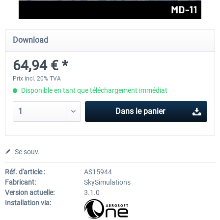
FlightSim Studio - E-Jets 170/175
Aerosoft Aircraft A340-600
Download
64,94 € *
40,29 € *
80,66 € *
Prix incl. 20% TVA
Disponible en tant que téléchargement immédiat
Dans le panier
Se souv.
Réf. d'article :
AS15944
Fabricant:
SkySimulations
Version actuelle:
3.1.0
Installation via: