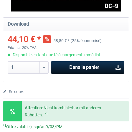
FlightSim Studio - E-Jets 170/175
Aerosoft Aircraft A340-600
Download
44,10 € *
58,80 € *
(25% économisé)
40,29 € *
80,66 € *
Prix incl. 20% TVA
Disponible en tant que téléchargement immédiat
Dans le panier
Se souv.
Attention:
Nicht kombinierbar mit anderen
*1
Rabatten.
*1
Offre valable jusqu'au9/08/PM