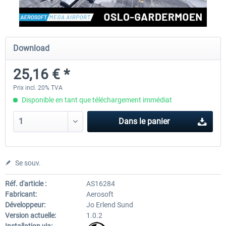
Aerosoft Airport Cologne/Bonn
sim-wings Hamburg
Download
25,16 € *
18,10 € *
20,12 € *
Prix incl. 20% TVA
Disponible en tant que téléchargement immédiat
Dans le panier
Se souv.
Réf. d'article :
AS16284
Fabricant:
Aerosoft
Développeur:
Jo Erlend Sund
Version actuelle:
1.0.2