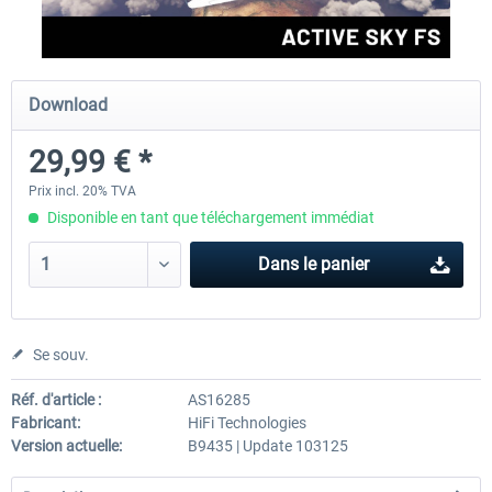
rkApps - FSRealistic Pro MSFS
Aerosoft Tool Simple Traf
Download
29,99 € *
33,60 € *
15,00 € *
Prix incl. 20% TVA
Disponible en tant que téléchargement immédiat
Dans le panier
Se souv.
Réf. d'article :
AS16285
Fabricant:
HiFi Technologies
Version actuelle:
B9435 | Update 103125