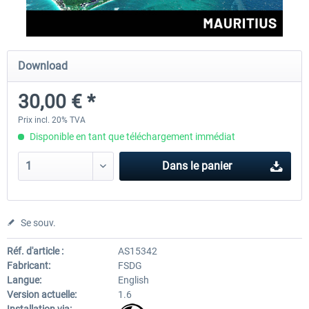
FSDG - Mauritius MSFS
FSDG - Accra MSFS
Download
30,00 € *
30,00 € *
21,60 € *
Prix incl. 20% TVA
Disponible en tant que téléchargement immédiat
Dans le panier
Se souv.
Réf. d'article :
AS15342
Fabricant:
FSDG
Langue:
English
Version actuelle:
1.6