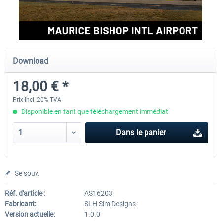
FSDG - St Lucia TLPC MSFS
FSDG - St Lucia TLPL MS
Download
12,00 € *
15,12 € *
18,00 € *
Prix incl. 20% TVA
Disponible en tant que téléchargement immédiat
Dans le panier
Se souv.
Réf. d'article :
AS16203
Fabricant:
SLH Sim Designs
Version actuelle:
1.0.0