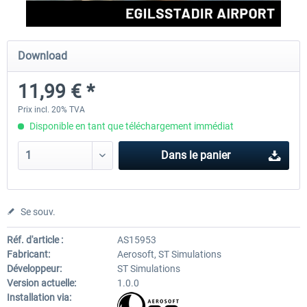
Aerosoft Airport Cologne/Bonn
sim-wings Hamburg
Download
11,99 € *
18,10 € *
20,12 € *
Prix incl. 20% TVA
Disponible en tant que téléchargement immédiat
Dans le panier
Se souv.
Réf. d'article :
AS15953
Fabricant:
Aerosoft, ST Simulations
Développeur:
ST Simulations
Version actuelle:
1.0.0
Installation via: