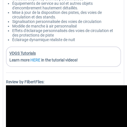
Équipements de service au sol et autres objets
d'encombrement hautement détaillés.
Mise à jour de la disposition des pistes, des voies de
circulation et des stands.
Signalisation personnalisée des voies de circulation
Modèle de manche à air personnalisé
Effets d'éclairage personnalisés des voies de circulation et
des protections de piste
Éclairage dynamique réaliste de nuit
VDGS Tutorials
Learn more
HERE
in the tutorial videos!
Review
by FilbertFlies: