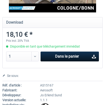
Aerosoft Airport Cologne/Bonn
Aerosoft Mega Airport Fran
Download
18,10 € *
18,10 € *
25,16 € *
Prix incl. 20% TVA
Disponible en tant que téléchargement immédiat
Dans le panier
Se souv.
Réf. d'article :
AS15167
Fabricant:
Aerosoft
Développeur:
Jo Erlend Sund
Version actuelle:
1.1.1