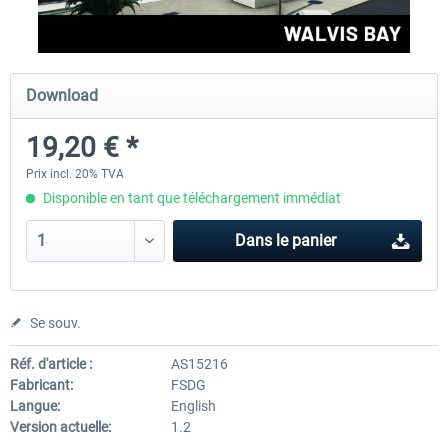
FSDG - Mauritius MSFS
FSDG - Accra MSFS
Download
19,20 € *
30,00 € *
21,60 € *
Prix incl. 20% TVA
Disponible en tant que téléchargement immédiat
Dans le panier
Se souv.
Réf. d'article :
AS15216
Fabricant:
FSDG
Langue:
English
Version actuelle:
1.2