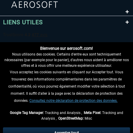
LIENS UTILES
Bienvenue sur aerosoft.com!
Nous utilisons des cookies. Certains d'entre eux sont techniquement
nécessaires (par exemple pour le panier), d'autres nous aident à améliorer nos
offres et à vous offrir une meilleure expérience utilisateur.
Vous acceptez les cookies suivants en cliquant sur Accepter tout. Vous
RENONCER AU CONTRAT ICI
trouverez des informations complémentaires dans les paramètres de
INFORMATIONS
confidentialité, où vous pourrez également modifier votre sélection à tout
moment. Il suffit d'aller à la page avec la déclaration de protection des
NE MANQUEZ PAS LES DERNIÈRES
données.
Consultez notre déclaration de protection des données.
NOUVELLES
Google Tag Manager:
Tracking and Analysis ,
Meta Pixel:
Tracking and
Analysis ,
OpenStreetMap:
Misc
* Tous les prix sont indiqués TVA légale comprise, hors
frais de port
et, le cas
échéant, frais de remboursement, si aucune description contraire.