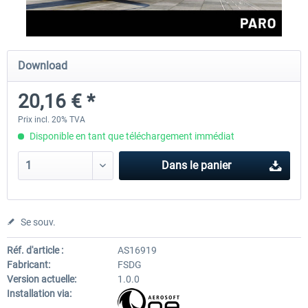
Aerosoft Mt. Everest Airports Vol. 1 -
Aerosoft Mt. Everest Airports V
Download
Lukla
Phaplu...
20,16 € *
10,03 € *
10,03 € *
Prix incl. 20% TVA
Disponible en tant que téléchargement immédiat
Dans le panier
Se souv.
Réf. d'article :
AS16919
Fabricant:
FSDG
Version actuelle:
1.0.0
Installation via: