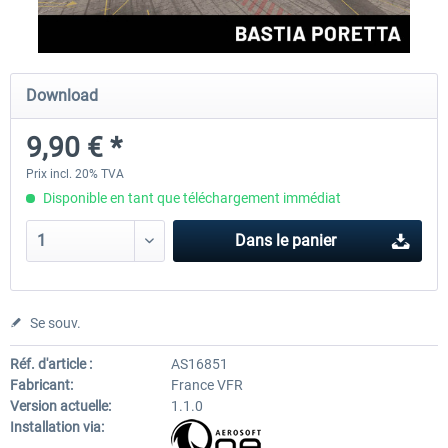
Aerosoft Airport Cologne/Bonn
sim-wings Hamburg
Download
9,90 € *
18,10 € *
20,12 € *
Prix incl. 20% TVA
Disponible en tant que téléchargement immédiat
Dans le panier
Se souv.
Réf. d'article :
AS16851
Fabricant:
France VFR
Version actuelle:
1.1.0
Installation via: