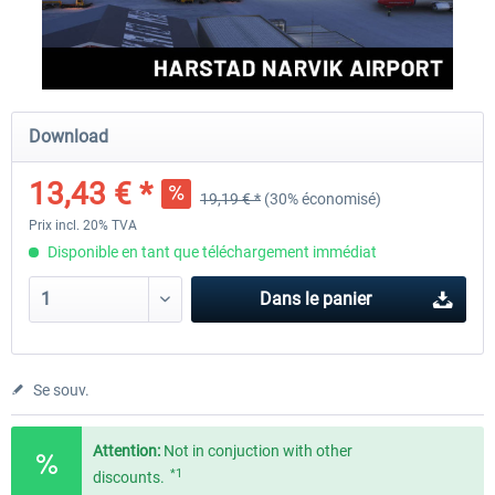
Aerosoft Airport Cologne/Bonn
sim-wings Hamburg
Download
18,10 € *
20,12 € *
13,43 € *
19,19 € *
(30% économisé)
Prix incl. 20% TVA
Disponible en tant que téléchargement immédiat
Dans le panier
Se souv.
Attention:
Not in conjuction with other
*1
discounts.