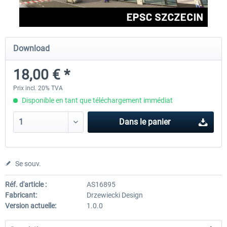
Aerosoft Airport Cologne/Bonn
sim-wings Hamburg
Download
18,00 € *
18,10 € *
20,12 € *
Prix incl. 20% TVA
Disponible en tant que téléchargement immédiat
Dans le panier
Se souv.
Réf. d'article :
AS16895
Fabricant:
Drzewiecki Design
Version actuelle:
1.0.0