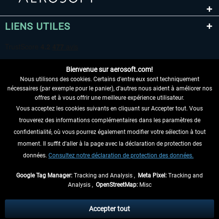
LIENS UTILES
Bienvenue sur aerosoft.com!
Nous utilisons des cookies. Certains d'entre eux sont techniquement
nécessaires (par exemple pour le panier), d'autres nous aident à améliorer nos
offres et à vous offrir une meilleure expérience utilisateur.
Vous acceptez les cookies suivants en cliquant sur Accepter tout. Vous
RENONCER AU CONTRAT ICI
trouverez des informations complémentaires dans les paramètres de
INFORMATIONS
confidentialité, où vous pourrez également modifier votre sélection à tout
moment. Il suffit d'aller à la page avec la déclaration de protection des
NE MANQUEZ PAS LES DERNIÈRES
données.
Consultez notre déclaration de protection des données.
NOUVELLES
Google Tag Manager:
Tracking and Analysis ,
Meta Pixel:
Tracking and
Analysis ,
OpenStreetMap:
Misc
* Tous les prix sont indiqués TVA légale comprise, hors
frais de port
et, le cas
échéant, frais de remboursement, si aucune description contraire.
Accepter tout
** S'applique aux envois vers l'Allemagne. Pour les autres pays, veuillez