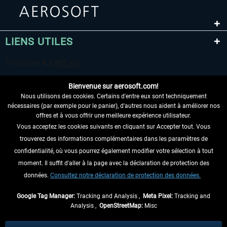
LIENS UTILES
Bienvenue sur aerosoft.com!
Nous utilisons des cookies. Certains d'entre eux sont techniquement
nécessaires (par exemple pour le panier), d'autres nous aident à améliorer nos
offres et à vous offrir une meilleure expérience utilisateur.
Vous acceptez les cookies suivants en cliquant sur Accepter tout. Vous
RENONCER AU CONTRAT ICI
trouverez des informations complémentaires dans les paramètres de
INFORMATIONS
confidentialité, où vous pourrez également modifier votre sélection à tout
moment. Il suffit d'aller à la page avec la déclaration de protection des
NE MANQUEZ PAS LES DERNIÈRES
données.
Consultez notre déclaration de protection des données.
NOUVELLES
Google Tag Manager:
Tracking and Analysis ,
Meta Pixel:
Tracking and
Analysis ,
OpenStreetMap:
Misc
* Tous les prix sont indiqués TVA légale comprise, hors
frais de port
et, le cas