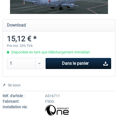
Airport Berlin Brandenburg V2 XP
Airport Zurich V2.0 XP
Download
15,12 € *
30,20 € *
26,17 € *
Prix incl. 20% TVA
Disponible en tant que téléchargement immédiat
Dans le panier
Se souv.
Réf. d'article :
AS16711
Fabricant:
FSDG
Installation via: