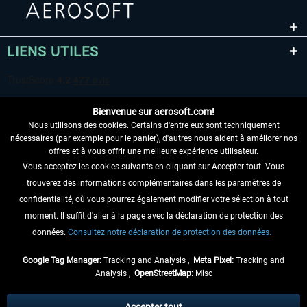
LIENS UTILES
Bienvenue sur aerosoft.com!
Nous utilisons des cookies. Certains d'entre eux sont techniquement
nécessaires (par exemple pour le panier), d'autres nous aident à améliorer nos
offres et à vous offrir une meilleure expérience utilisateur.
Vous acceptez les cookies suivants en cliquant sur Accepter tout. Vous
RENONCER AU CONTRAT ICI
trouverez des informations complémentaires dans les paramètres de
INFORMATIONS
confidentialité, où vous pourrez également modifier votre sélection à tout
moment. Il suffit d'aller à la page avec la déclaration de protection des
NE MANQUEZ PAS LES DERNIÈRES
données.
Consultez notre déclaration de protection des données.
NOUVELLES
Google Tag Manager:
Tracking and Analysis ,
Meta Pixel:
Tracking and
Analysis ,
OpenStreetMap:
Misc
* Tous les prix sont indiqués TVA légale comprise, hors
frais de port
et, le cas
échéant, frais de remboursement, si aucune description contraire.