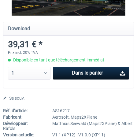
Traffic Global for X-Plane 12/11
Airport Stuttgart XP
Download
(Windows)
39,31 € *
44,95 € *
22,13 € *
Prix incl. 20% TVA
Disponible en tant que téléchargement immédiat
Dans le panier
Se souv.
Réf. d'article :
AS16217
Fabricant:
Aerosoft, Maps2XPlane
Développeur:
Matthias Seewald (Maps2XPlane) & Albert
Ràfols
Version actuelle:
V1.1 (XP12) | V1.0.0 (XP11)