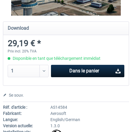
Airport Berlin Brandenburg V2 XP
Airport Zurich V2.0 XP
Download
29,19 € *
30,20 € *
26,17 € *
Prix incl. 20% TVA
Disponible en tant que téléchargement immédiat
Dans le panier
Se souv.
Réf. d'article :
AS14584
Fabricant:
Aerosoft
Langue:
English/German
Version actuelle:
1.3.0