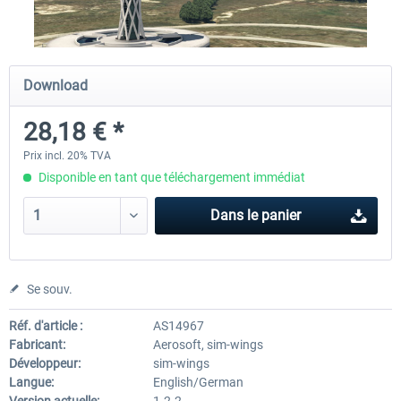
Airport Berlin Brandenburg V2 XP
Airport Zurich V2.0 XP
Download
28,18 € *
30,20 € *
26,17 € *
Prix incl. 20% TVA
Disponible en tant que téléchargement immédiat
Dans le panier
Se souv.
Réf. d'article :
AS14967
Fabricant:
Aerosoft, sim-wings
Développeur:
sim-wings
Langue:
English/German