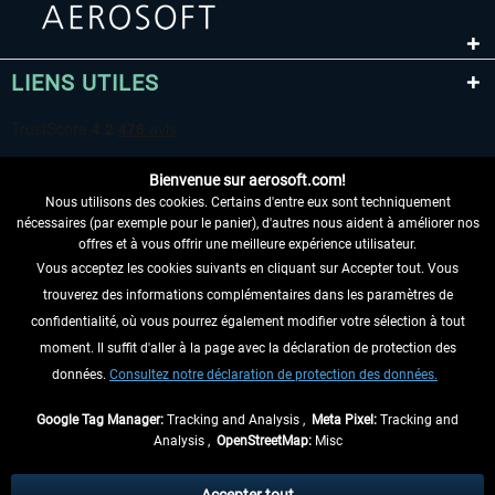
LIENS UTILES
Bienvenue sur aerosoft.com!
Nous utilisons des cookies. Certains d'entre eux sont techniquement
nécessaires (par exemple pour le panier), d'autres nous aident à améliorer nos
offres et à vous offrir une meilleure expérience utilisateur.
Vous acceptez les cookies suivants en cliquant sur Accepter tout. Vous
RENONCER AU CONTRAT ICI
trouverez des informations complémentaires dans les paramètres de
INFORMATIONS
confidentialité, où vous pourrez également modifier votre sélection à tout
moment. Il suffit d'aller à la page avec la déclaration de protection des
NE MANQUEZ PAS LES DERNIÈRES
données.
Consultez notre déclaration de protection des données.
NOUVELLES
Google Tag Manager:
Tracking and Analysis ,
Meta Pixel:
Tracking and
Analysis ,
OpenStreetMap:
Misc
* Tous les prix sont indiqués TVA légale comprise, hors
frais de port
et, le cas
échéant, frais de remboursement, si aucune description contraire.