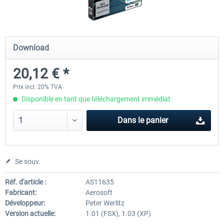
Airport Berlin Brandenburg V2 XP
Airport Zurich V2.0 XP
Download
20,12 € *
30,20 € *
26,17 € *
Prix incl. 20% TVA
Disponible en tant que téléchargement immédiat
Dans le panier
Se souv.
Réf. d'article :
AS11635
Fabricant:
Aerosoft
Développeur:
Peter Werlitz
Version actuelle:
1.01 (FSX), 1.03 (XP)