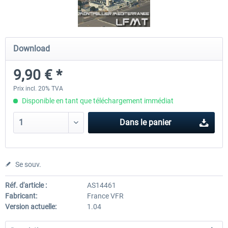
Airport Berlin Brandenburg V2 XP
Airport Zurich V2.0 XP
Download
9,90 € *
30,20 € *
26,17 € *
Prix incl. 20% TVA
Disponible en tant que téléchargement immédiat
Dans le panier
Se souv.
Réf. d'article :
AS14461
Fabricant:
France VFR
Version actuelle:
1.04