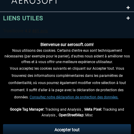
LIENS UTILES
Bienvenue sur aerosoft.com!
Nous utilisons des cookies. Certains d'entre eux sont techniquement
nécessaires (par exemple pour le panier), d'autres nous aident à améliorer nos
offres et à vous offrir une meilleure expérience utilisateur.
Vous acceptez les cookies suivants en cliquant sur Accepter tout. Vous
RENONCER AU CONTRAT ICI
trouverez des informations complémentaires dans les paramètres de
INFORMATIONS
confidentialité, où vous pourrez également modifier votre sélection à tout
moment. Il suffit d'aller à la page avec la déclaration de protection des
NE MANQUEZ PAS LES DERNIÈRES
données.
Consultez notre déclaration de protection des données.
NOUVELLES
Google Tag Manager:
Tracking and Analysis ,
Meta Pixel:
Tracking and
Analysis ,
OpenStreetMap:
Misc
* Tous les prix sont indiqués TVA légale comprise, hors
frais de port
et, le cas
échéant, frais de remboursement, si aucune description contraire.
Accepter tout