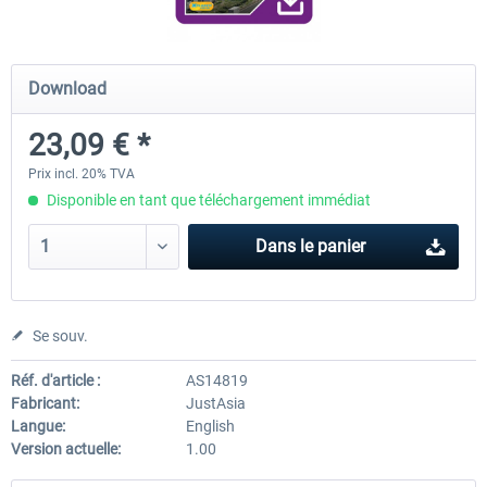
RJAA Tokyo Narita XP
Moscow City XP
Download
23,09 € *
24,38 € *
30,00 € *
Prix incl. 20% TVA
Disponible en tant que téléchargement immédiat
Dans le panier
Se souv.
Réf. d'article :
AS14819
Fabricant:
JustAsia
Langue:
English
Version actuelle:
1.00