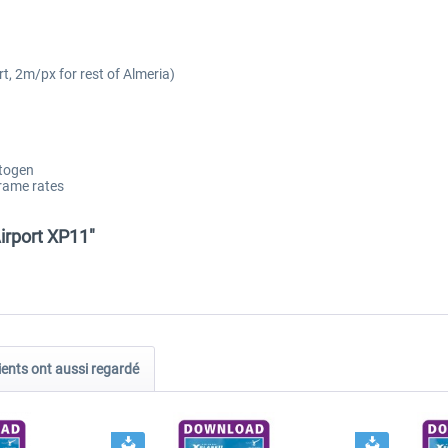
t, 2m/px for rest of Almeria)
utogen
frame rates
irport XP11"
ients ont aussi regardé