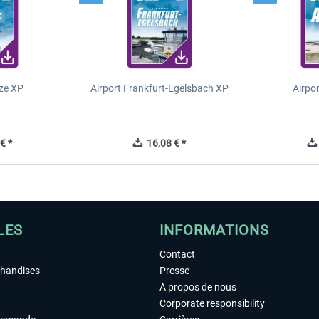
ze XP
Airport Frankfurt-Egelsbach XP
Airpo
€ *
16,08 € *
LES
INFORMATIONS
Contact
chandises
Presse
A propos de nous
Corporate responsibility