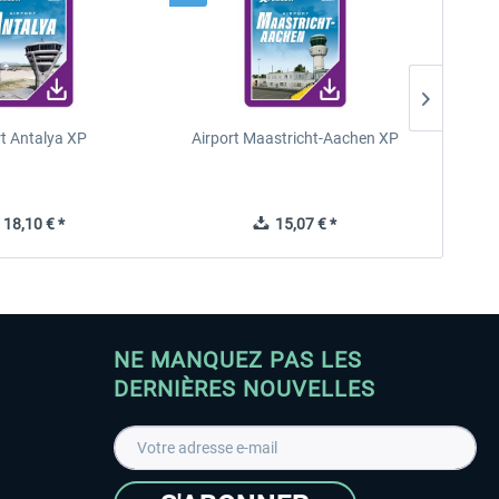
rt Antalya XP
Airport Maastricht-Aachen XP
Poli
18,10 € *
15,07 € *
NE MANQUEZ PAS LES
DERNIÈRES NOUVELLES