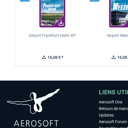
Airport Frankfurt-Hahn XP
Airport Wee
16,08 € *
16,08 
LIENS UTI
Aerosoft One
Retours de mar
Updates
Aerosoft Forum