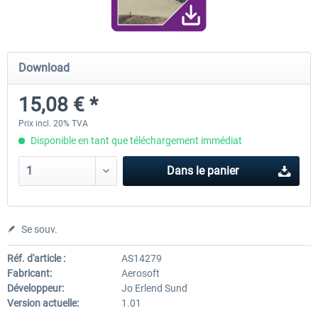
Airport Berlin Brandenburg V2 XP
Airport Zurich V2.0 XP
Download
15,08 € *
30,20 € *
26,17 € *
Prix incl. 20% TVA
Disponible en tant que téléchargement immédiat
Dans le panier
Se souv.
Réf. d'article :
AS14279
Fabricant:
Aerosoft
Développeur:
Jo Erlend Sund
Version actuelle:
1.01