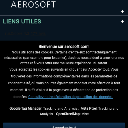
LIENS UTILES
Bienvenue sur aerosoft.com!
Nous utilisons des cookies. Certains d'entre eux sont techniquement
nécessaires (par exemple pour le panier), d'autres nous aident à améliorer nos
offres et à vous offrir une meilleure expérience utilisateur.
Vous acceptez les cookies suivants en cliquant sur Accepter tout. Vous
RENONCER AU CONTRAT ICI
trouverez des informations complémentaires dans les paramètres de
INFORMATIONS
confidentialité, où vous pourrez également modifier votre sélection à tout
moment. Il suffit d'aller à la page avec la déclaration de protection des
NE MANQUEZ PAS LES DERNIÈRES
données.
Consultez notre déclaration de protection des données.
NOUVELLES
Google Tag Manager:
Tracking and Analysis ,
Meta Pixel:
Tracking and
Analysis ,
OpenStreetMap:
Misc
* Tous les prix sont indiqués TVA légale comprise, hors
frais de port
et, le cas
échéant, frais de remboursement, si aucune description contraire.