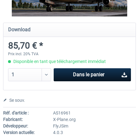
X-Plane.org - King Air 350 XP12
X-Plane.org - Cessna 172M 
Download
Series XP12
85,70 € *
54,41 € *
33,23 € *
Prix incl. 20% TVA
Disponible en tant que téléchargement immédiat
Dans le panier
Se souv.
Réf. d'article :
AS16961
Fabricant:
X-Plane.org
Développeur:
FlyJSim
Version actuelle:
4.0.3