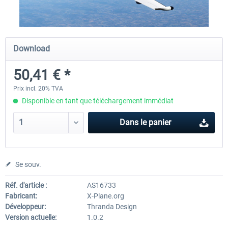
X-Plane.org - King Air 350 XP12
X-Plane.org - Cessna 172M 
Download
Series XP12
50,41 € *
54,41 € *
33,23 € *
Prix incl. 20% TVA
Disponible en tant que téléchargement immédiat
Dans le panier
Se souv.
Réf. d'article :
AS16733
Fabricant:
X-Plane.org
Développeur:
Thranda Design
Version actuelle:
1.0.2