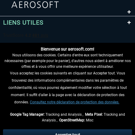
LIENS UTILES
Bienvenue sur aerosoft.com!
Nous utilisons des cookies. Certains d'entre eux sont techniquement
nécessaires (par exemple pour le panier), d'autres nous aident à améliorer nos
offres et à vous offrir une meilleure expérience utilisateur.
Vous acceptez les cookies suivants en cliquant sur Accepter tout. Vous
RENONCER AU CONTRAT ICI
trouverez des informations complémentaires dans les paramètres de
INFORMATIONS
confidentialité, où vous pourrez également modifier votre sélection à tout
moment. Il suffit d'aller à la page avec la déclaration de protection des
NE MANQUEZ PAS LES DERNIÈRES
données.
Consultez notre déclaration de protection des données.
NOUVELLES
Google Tag Manager:
Tracking and Analysis ,
Meta Pixel:
Tracking and
Analysis ,
OpenStreetMap:
Misc
* Tous les prix sont indiqués TVA légale comprise, hors
frais de port
et, le cas
échéant, frais de remboursement, si aucune description contraire.