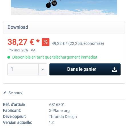
X-Plane.org - King Air 350 XP12
X-Plane.org - Cessna 172M 
Download
Series XP12
38,27 € *
49,22 € *
(22,25% économisé)
54,41 € *
33,23 € *
Prix incl. 20% TVA
Disponible en tant que téléchargement immédiat
Dans le panier
Se souv.
Réf. d'article :
AS16301
Fabricant:
X-Plane.org
Développeur:
Thranda Design
Version actuelle:
1.0