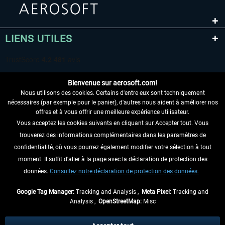
LIENS UTILES
Bienvenue sur aerosoft.com!
Nous utilisons des cookies. Certains d'entre eux sont techniquement
nécessaires (par exemple pour le panier), d'autres nous aident à améliorer nos
offres et à vous offrir une meilleure expérience utilisateur.
Vous acceptez les cookies suivants en cliquant sur Accepter tout. Vous
RENONCER AU CONTRAT ICI
trouverez des informations complémentaires dans les paramètres de
INFORMATIONS
confidentialité, où vous pourrez également modifier votre sélection à tout
moment. Il suffit d'aller à la page avec la déclaration de protection des
NE MANQUEZ PAS LES DERNIÈRES
données.
Consultez notre déclaration de protection des données.
NOUVELLES
Google Tag Manager:
Tracking and Analysis ,
Meta Pixel:
Tracking and
Analysis ,
OpenStreetMap:
Misc
* Tous les prix sont indiqués TVA légale comprise, hors
frais de port
et, le cas
échéant, frais de remboursement, si aucune description contraire.