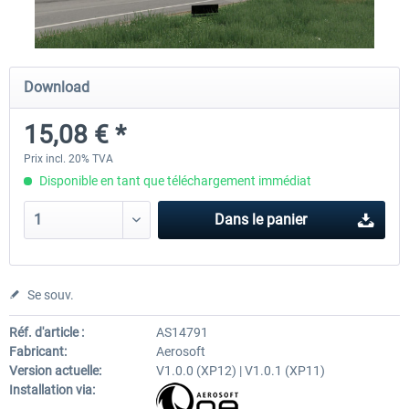
Airport Berlin Brandenburg V2 XP
Airport Zurich V2.0 XP
Download
15,08 € *
30,20 € *
26,17 € *
Prix incl. 20% TVA
Disponible en tant que téléchargement immédiat
Dans le panier
Se souv.
Réf. d'article :
AS14791
Fabricant:
Aerosoft
Version actuelle:
V1.0.0 (XP12) | V1.0.1 (XP11)
Installation via: