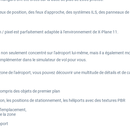
eux de position, des feux d'approche, des systèmes ILS, des panneaux de h
m / pixel est parfaitement adaptée à l'environnement de X-Plane 11.
t non seulement concentré sur l'aéroport lui-même, mais il a également mod
 implémenter dans le simulateur de vol pour vous.
one de l'aéroport, vous pouvez découvrir une multitude de détails et de car
 compris des objets de premier plan
ation, les positions de stationnement, les héliports avec des textures PBR
l'emplacement,
e la zone
oport