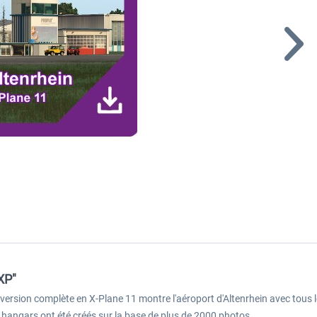
 XP"
version complète en X-Plane 11 montre l'aéroport d'Altenrhein avec tous l
s hangars ont été créés sur la base de plus de 2000 photos.