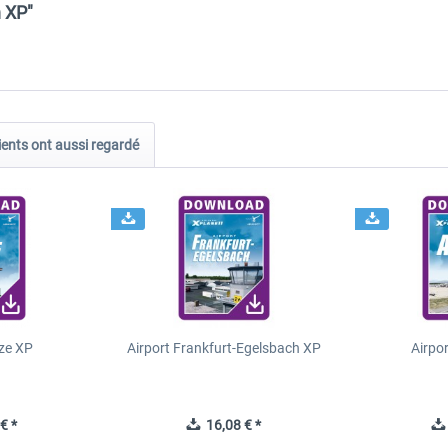
n XP"
ients ont aussi regardé
ze XP
Airport Frankfurt-Egelsbach XP
Airpo
€ *
16,08 € *