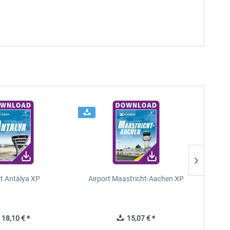
rt Antalya XP
Airport Maastricht-Aachen XP
Poli
18,10 € *
15,07 € *